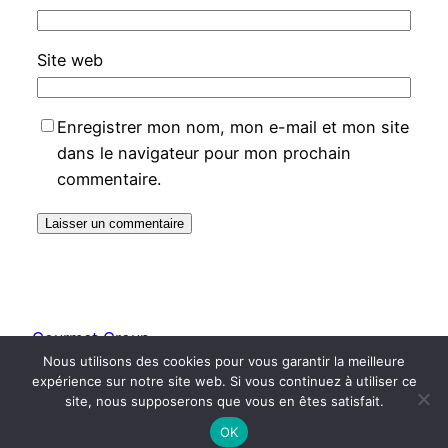
Site web
Enregistrer mon nom, mon e-mail et mon site
dans le navigateur pour mon prochain
commentaire.
Gourmet Group
Nous utilisons des cookies pour vous garantir la meilleure
expérience sur notre site web. Si vous continuez à utiliser ce
Fièrement propulsé par
WordPress
site, nous supposerons que vous en êtes satisfait.
OK